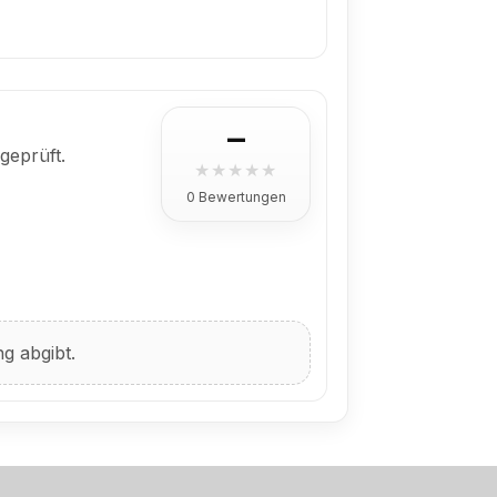
–
geprüft.
★
★
★
★
★
0 Bewertungen
g abgibt.