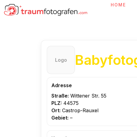
Zum
HOME
Inhalt
springen
Babyfoto
Logo
Adresse
Straße:
Wittener Str. 55
PLZ:
44575
Ort:
Castrop-Rauxel
Gebiet:
–