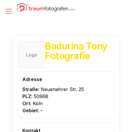
Zum
Inhalt
Navigation
springen
umschalten
Badurina Tony
Fotografie
Logo
Adresse
Straße:
Neuenahrer Str. 25
PLZ:
50968
Ort:
Köln
Gebiet:
–
Kontakt