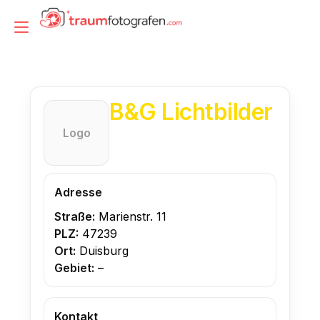
Zum
Inhalt
Navigation
springen
umschalten
B&G Lichtbilder
Logo
Adresse
Straße:
Marienstr. 11
PLZ:
47239
Ort:
Duisburg
Gebiet:
–
Kontakt