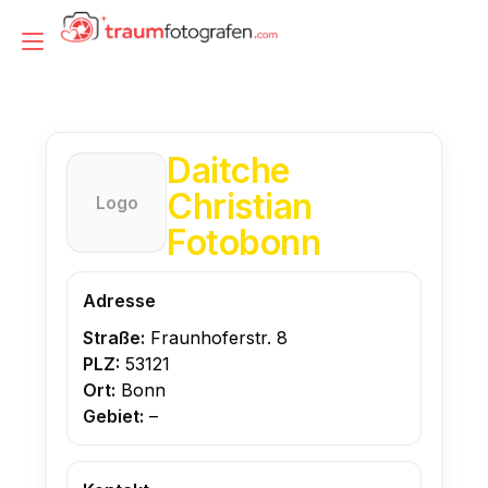
Zum
Inhalt
Navigation
springen
umschalten
Daitche
Christian
Logo
Fotobonn
Adresse
Straße:
Fraunhoferstr. 8
PLZ:
53121
Ort:
Bonn
Gebiet:
–