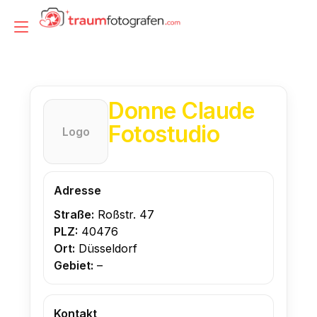
Zum
Inhalt
Navigation
springen
umschalten
Donne Claude
Fotostudio
Logo
Adresse
Straße:
Roßstr. 47
PLZ:
40476
Ort:
Düsseldorf
Gebiet:
–
Kontakt