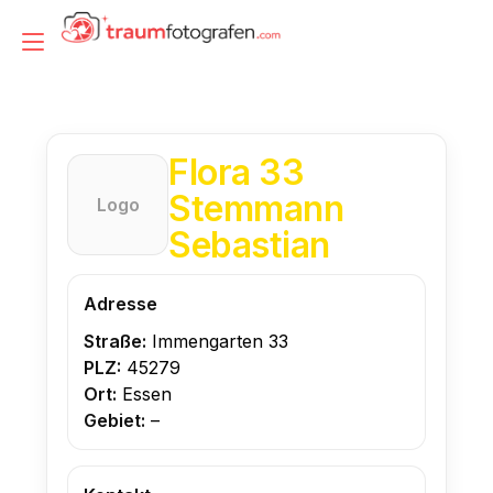
Zum
Inhalt
Navigation
springen
umschalten
Flora 33
Stemmann
Logo
Sebastian
Adresse
Straße:
Immengarten 33
PLZ:
45279
Ort:
Essen
Gebiet:
–