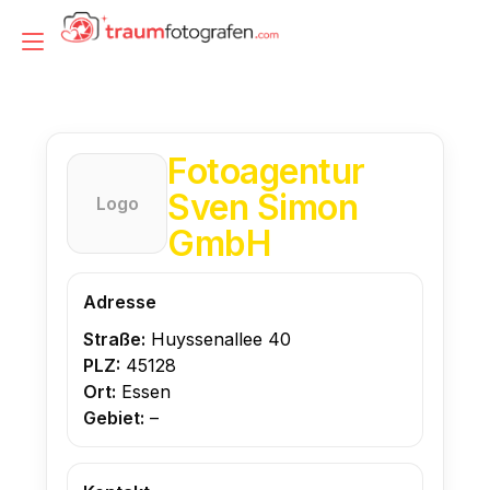
Zum
Inhalt
Navigation
springen
umschalten
Fotoagentur
Sven Simon
Logo
GmbH
Adresse
Straße:
Huyssenallee 40
PLZ:
45128
Ort:
Essen
Gebiet:
–