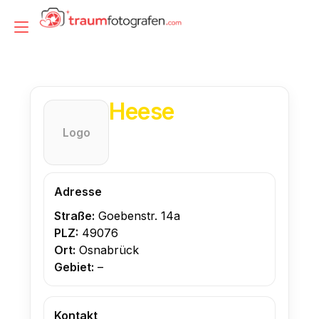
Zum
Inhalt
Navigation
springen
umschalten
Heese
Logo
Adresse
Straße:
Goebenstr. 14a
PLZ:
49076
Ort:
Osnabrück
Gebiet:
–
Kontakt