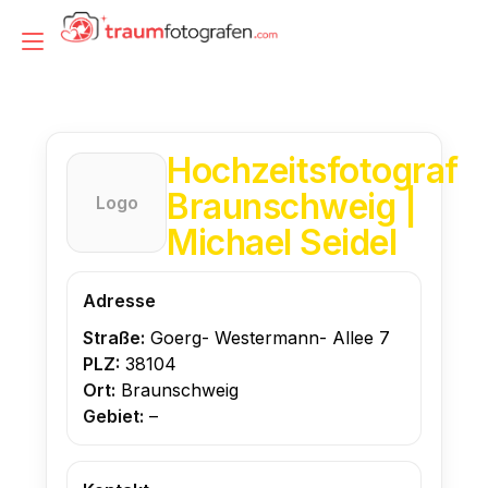
Zum
Inhalt
Navigation
springen
umschalten
Hochzeitsfotograf
Braunschweig |
Logo
Michael Seidel
Adresse
Straße:
Goerg- Westermann- Allee 7
PLZ:
38104
Ort:
Braunschweig
Gebiet:
–