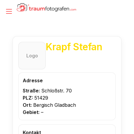
Zum
Inhalt
Navigation
springen
umschalten
Krapf Stefan
Logo
Adresse
Straße:
Schloßstr. 70
PLZ:
51429
Ort:
Bergisch Gladbach
Gebiet:
–
Kontakt