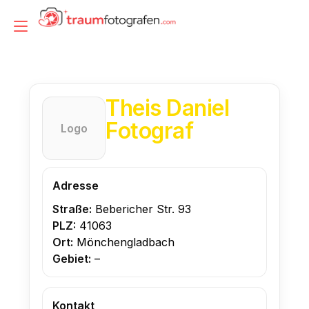
Zum
Inhalt
Navigation
springen
umschalten
Theis Daniel
Fotograf
Logo
Adresse
Straße:
Bebericher Str. 93
PLZ:
41063
Ort:
Mönchengladbach
Gebiet:
–
Kontakt